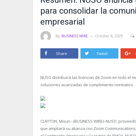
para consolidar la comuni
empresarial
By
BUSINESS WIRE
October 8, 2025
Share
Tweet
NUSO distribuirá las licencias de Zoom en todo el 
soluciones avanzadas de cumplimiento normativo
CLAYTON, Misuri.–(BUSINESS WIRE)–NUSO, proveedo
que ampliará su alianza con Zoom Communications, I
el Continente Americano y la región de EMOA, NUSO s