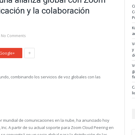
C
cación y la colaboración
C
P
K
a
No Comments
V
y
+
Google+
d
V
g
mundo, combinando los servicios de voz globales con las
f
C
l
r mundial de comunicaciones en la nube, ha anunciado hoy
nc. A partir de su actual soporte para Zoom Cloud Peering en
e convertirá en un socio global para la distribución de las