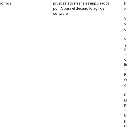
K
por voz
pruebas adversariales impulsados
por IA para el desarrollo ágil de
a
software
V
y
d
V
g
f
C
l
R
O
d
R
L
D
D
p
U