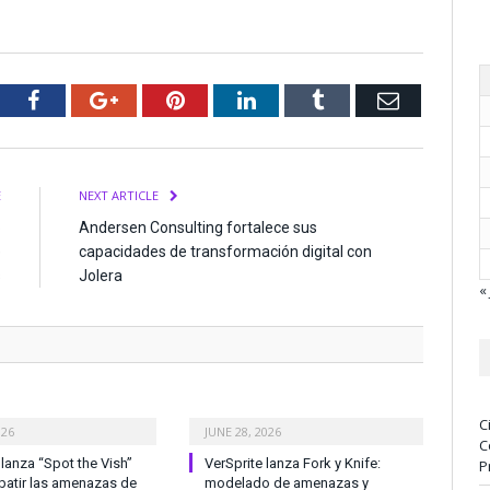
tter
Facebook
Google+
Pinterest
LinkedIn
Tumblr
Email
E
NEXT ARTICLE
o
Andersen Consulting fortalece sus
e
capacidades de transformación digital con
s
Jolera
« 
C
026
JUNE 28, 2026
C
anza “Spot the Vish”
VerSprite lanza Fork y Knife:
P
atir las amenazas de
modelado de amenazas y