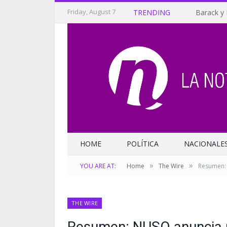
Friday, August 7
TRENDING
Barack y 
HOME
POLÍTICA
NACIONALE
»
»
YOU ARE AT:
Home
The Wire
Resumen: 
THE WIRE
Resumen: NUSO anuncia u