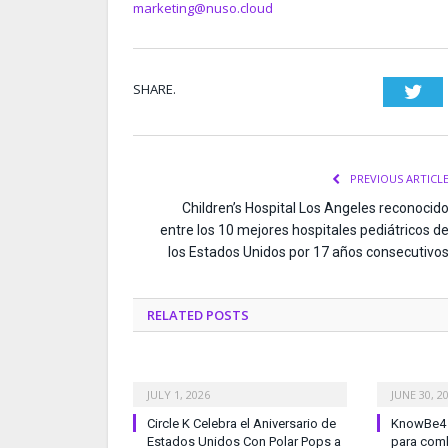
marketing@nuso.cloud
SHARE.
Twi
PREVIOUS ARTICL
Children’s Hospital Los Angeles reconocid
entre los 10 mejores hospitales pediátricos d
los Estados Unidos por 17 años consecutivo
RELATED
POSTS
JULY 1, 2026
JUNE 30, 2
Circle K Celebra el Aniversario de
KnowBe4 l
Estados Unidos Con Polar Pops a
para comb