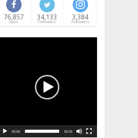
76,857
34,133
3,384
Fans
Followers
Followers
ideo
layer
00:00
00:04