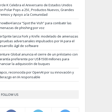
ircle K Celebra el Aniversario de Estados Unidos
on Polar Pops a 25¢, Productos Nuevos, Grandes
remios y Apoyo a la Comunidad
nowBe4 lanza “Spot the Vish” para combatir las
menazas de phishing por voz
erSprite lanza Fork y Knife: modelado de amenazas
 pruebas adversariales impulsados por IA para el
esarrollo ágil de software
enture Global anuncia el cierre de un préstamo con
arantía preferente por US$1500 millones para
inanciar la adquisición de buques
apco, reconocida por OpenAI por su innovación y
iderazgo en IA responsable
FOLLOW US