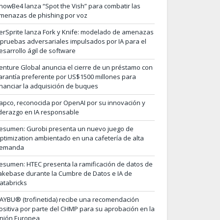
nowBe4 lanza “Spot the Vish” para combatir las
menazas de phishing por voz
erSprite lanza Fork y Knife: modelado de amenazas
 pruebas adversariales impulsados por IA para el
esarrollo ágil de software
enture Global anuncia el cierre de un préstamo con
arantía preferente por US$1500 millones para
inanciar la adquisición de buques
apco, reconocida por OpenAI por su innovación y
iderazgo en IA responsable
esumen: Gurobi presenta un nuevo juego de
ptimization ambientado en una cafetería de alta
emanda
esumen: HTEC presenta la ramificación de datos de
akebase durante la Cumbre de Datos e IA de
atabricks
AYBU® (trofinetida) recibe una recomendación
ositiva por parte del CHMP para su aprobación en la
nión Europea