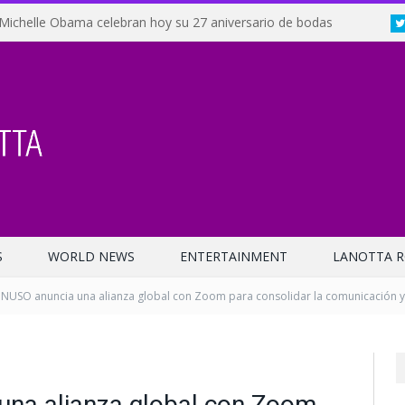
Michelle Obama celebran hoy su 27 aniversario de bodas
S
WORLD NEWS
ENTERTAINMENT
LANOTTA R
NUSO anuncia una alianza global con Zoom para consolidar la comunicación y
na alianza global con Zoom