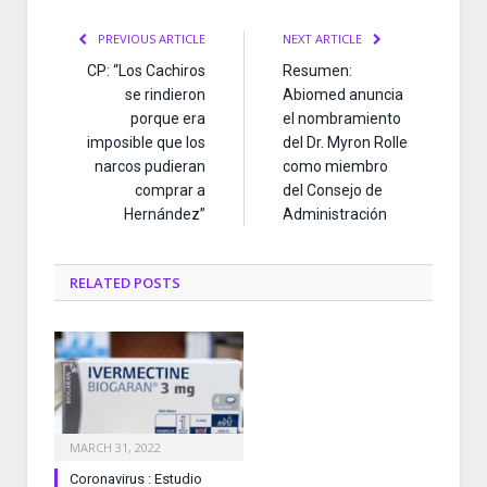
PREVIOUS ARTICLE
NEXT ARTICLE
CP: “Los Cachiros
Resumen:
se rindieron
Abiomed anuncia
porque era
el nombramiento
imposible que los
del Dr. Myron Rolle
narcos pudieran
como miembro
comprar a
del Consejo de
Hernández”
Administración
RELATED
POSTS
MARCH 31, 2022
Coronavirus : Estudio