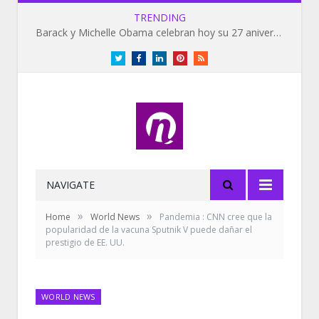
TRENDING
Barack y Michelle Obama celebran hoy su 27 aniversario de bodas
Twitter
Facebook
LinkedIn
Pinterest
RSS
NAVIGATE
»
»
Home
World News
Pandemia : CNN cree que la
popularidad de la vacuna Sputnik V puede dañar el
prestigio de EE. UU.
WORLD NEWS