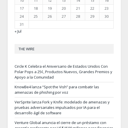
10
11
12
13
14
15
16
17
18
19
20
21
22
23
24
25
26
27
28
29
30
31
« Jul
THE WIRE
Circle K Celebra el Aniversario de Estados Unidos Con
Polar Pops a 25¢, Productos Nuevos, Grandes Premios y
Apoyo a la Comunidad
KnowBe4 lanza “Spot the Vish” para combatir las
amenazas de phishing por voz
VerSprite lanza Fork y Knife: modelado de amenazas y
pruebas adversariales impulsados por IA para el
desarrollo ágil de software
Venture Global anuncia el cierre de un préstamo con