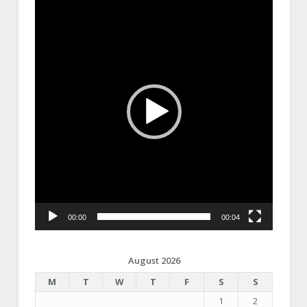
Player
00:00
00:04
August 2026
M
T
W
T
F
S
S
1
2