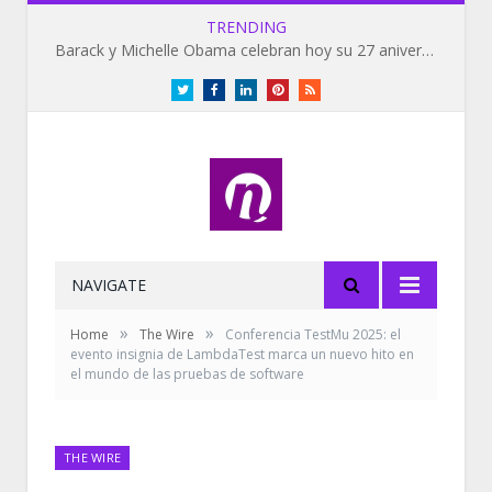
TRENDING
Barack y Michelle Obama celebran hoy su 27 aniversario de bodas
Twitter
Facebook
LinkedIn
Pinterest
RSS
NAVIGATE
»
»
Home
The Wire
Conferencia TestMu 2025: el
evento insignia de LambdaTest marca un nuevo hito en
el mundo de las pruebas de software
THE WIRE