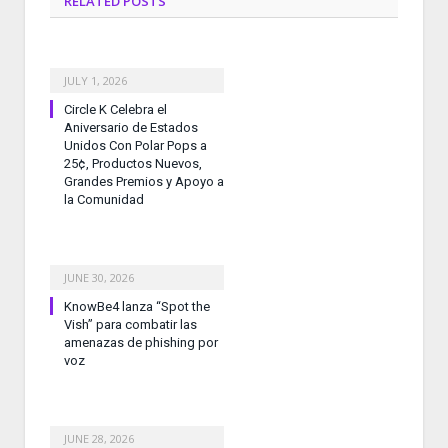
RELATED
POSTS
JULY 1, 2026
Circle K Celebra el
Aniversario de Estados
Unidos Con Polar Pops a
25¢, Productos Nuevos,
Grandes Premios y Apoyo a
la Comunidad
JUNE 30, 2026
KnowBe4 lanza “Spot the
Vish” para combatir las
amenazas de phishing por
voz
JUNE 28, 2026