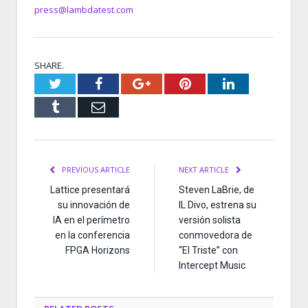
press@lambdatest.com
SHARE.
Twitter
Facebook
Google+
Pinterest
LinkedIn
Tumblr
Email
PREVIOUS ARTICLE
NEXT ARTICLE
Lattice presentará
Steven LaBrie, de
su innovación de
IL Divo, estrena su
IA en el perímetro
versión solista
en la conferencia
conmovedora de
FPGA Horizons
“El Triste” con
Intercept Music