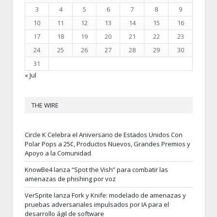
3
4
5
6
7
8
9
10
11
12
13
14
15
16
17
18
19
20
21
22
23
24
25
26
27
28
29
30
31
« Jul
THE WIRE
Circle K Celebra el Aniversario de Estados Unidos Con
Polar Pops a 25¢, Productos Nuevos, Grandes Premios y
Apoyo a la Comunidad
KnowBe4 lanza “Spot the Vish” para combatir las
amenazas de phishing por voz
VerSprite lanza Fork y Knife: modelado de amenazas y
pruebas adversariales impulsados por IA para el
desarrollo ágil de software