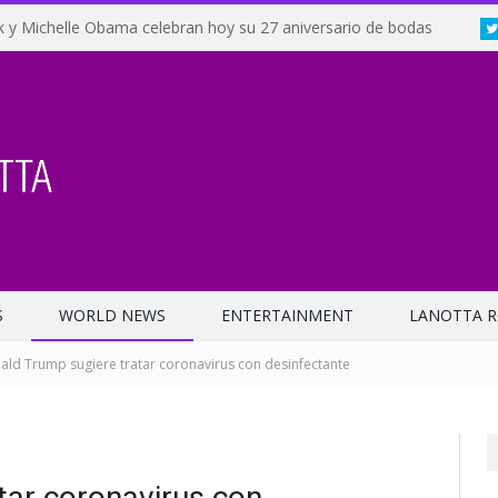
 y Michelle Obama celebran hoy su 27 aniversario de bodas
S
WORLD NEWS
ENTERTAINMENT
LANOTTA R
ald Trump sugiere tratar coronavirus con desinfectante
tar coronavirus con