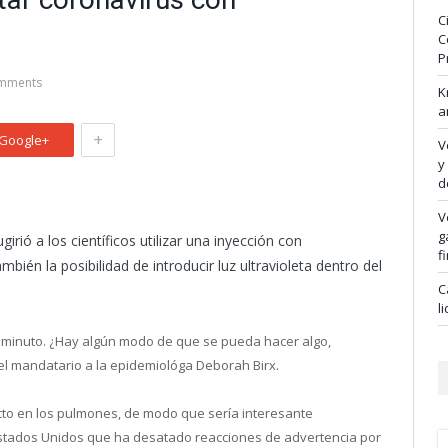
C
C
P
mments
K
a
+
Google+
V
y
d
V
g
rió a los científicos utilizar una inyección con
f
bién la posibilidad de introducir luz ultravioleta dentro del
C
l
n minuto. ¿Hay algún modo de que se pueda hacer algo,
o el mandatario a la epidemiológa Deborah Birx.
cto en los pulmones, de modo que sería interesante
 Estados Unidos que ha desatado reacciones de advertencia por