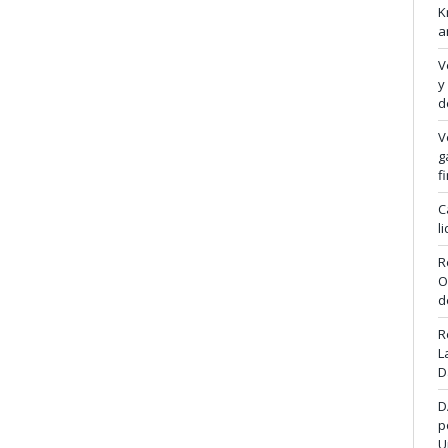
K
a
V
y
d
V
g
f
C
l
R
O
d
R
L
D
D
p
U