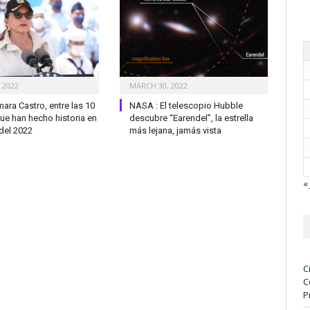
 2022
MARCH 30, 2022
mara Castro, entre las 10
NASA : El telescopio Hubble
ue han hecho historia en
descubre “Earendel”, la estrella
 del 2022
más lejana, jamás vista
« 
C
C
P