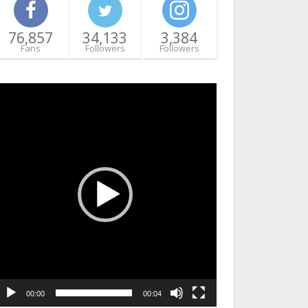
76,857
34,133
3,384
Fans
Followers
Followers
ideo
layer
00:00
00:04