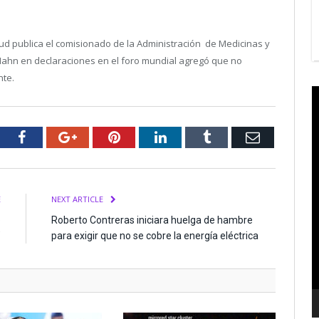
ud publica el comisionado de la Administración de Medicinas y
Hahn en declaraciones en el foro mundial agregó que no
nte.
V
P
tter
Facebook
Google+
Pinterest
LinkedIn
Tumblr
Email
E
NEXT ARTICLE
o
Roberto Contreras iniciara huelga de hambre
”
para exigir que no se cobre la energía eléctrica