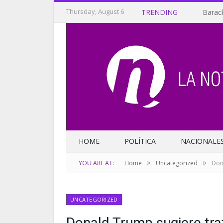
Thursday, August 6
TRENDING
Barack
HOME
POLÍTICA
NACIONALE
»
»
YOU ARE AT:
Home
Uncategorized
Don
UNCATEGORIZED
Donald Trump sugiere tra