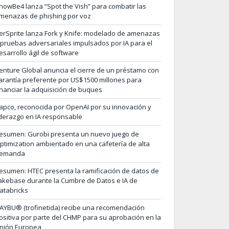
nowBe4 lanza “Spot the Vish” para combatir las
menazas de phishing por voz
erSprite lanza Fork y Knife: modelado de amenazas
 pruebas adversariales impulsados por IA para el
esarrollo ágil de software
enture Global anuncia el cierre de un préstamo con
arantía preferente por US$1500 millones para
inanciar la adquisición de buques
apco, reconocida por OpenAI por su innovación y
iderazgo en IA responsable
esumen: Gurobi presenta un nuevo juego de
ptimization ambientado en una cafetería de alta
emanda
esumen: HTEC presenta la ramificación de datos de
akebase durante la Cumbre de Datos e IA de
atabricks
AYBU® (trofinetida) recibe una recomendación
ositiva por parte del CHMP para su aprobación en la
nión Europea