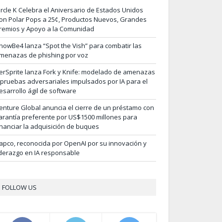
ircle K Celebra el Aniversario de Estados Unidos
on Polar Pops a 25¢, Productos Nuevos, Grandes
remios y Apoyo a la Comunidad
nowBe4 lanza “Spot the Vish” para combatir las
menazas de phishing por voz
erSprite lanza Fork y Knife: modelado de amenazas
 pruebas adversariales impulsados por IA para el
esarrollo ágil de software
enture Global anuncia el cierre de un préstamo con
arantía preferente por US$1500 millones para
inanciar la adquisición de buques
apco, reconocida por OpenAI por su innovación y
iderazgo en IA responsable
FOLLOW US