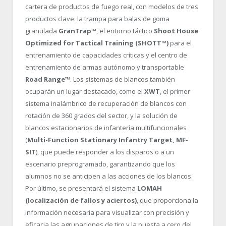
cartera de productos de fuego real, con modelos de tres
productos clave: la trampa para balas de goma
granulada
GranTrap™
, el entorno táctico
Shoot House
Optimized for Tactical Training (SHOTT™)
para el
entrenamiento de capacidades críticas y el centro de
entrenamiento de armas autónomo y transportable
Road Range™
. Los sistemas de blancos también
ocuparán un lugar destacado, como el
XWT
, el primer
sistema inalámbrico de recuperación de blancos con
rotación de 360 grados del sector, y la solución de
blancos estacionarios de infantería multifuncionales
(
Multi-Function Stationary Infantry Target, MF-
SIT
), que puede responder a los disparos o a un
escenario preprogramado, garantizando que los
alumnos no se anticipen a las acciones de los blancos.
Por último, se presentará el sistema
LOMAH
(localización de fallos y aciertos)
, que proporciona la
información necesaria para visualizar con precisión y
eficacia las agrupaciones de tiro y la puesta a cero del