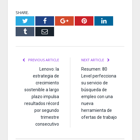
SHARE.
Twitter
Facebook
Google+
Pinterest
LinkedIn
Tumblr
Email
PREVIOUS ARTICLE
NEXT ARTICLE
Lenovo: la
Resumen: 80
estrategia de
Level perfecciona
crecimiento
su servicio de
sostenible a largo
búsqueda de
plazo impulsa
empleo con una
resultados récord
nueva
por segundo
herramienta de
trimestre
ofertas de trabajo
consecutivo