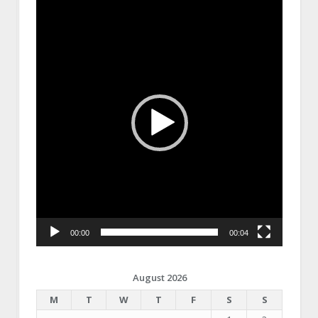
Video
Player
00:00
00:04
August 2026
M
T
W
T
F
S
S