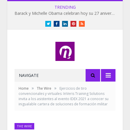
TRENDING
Barack y Michelle Obama celebran hoy su 27 aniversario de bodas
Twitter
Facebook
LinkedIn
Pinterest
RSS
NAVIGATE
»
»
Home
The Wire
Ejercicios de tiro
convencionales y virtuales: InVeris Training Solutions
invita a los asistentes al evento IDEX 2021 a conocer su
inigualable cartera de soluciones de formación militar
THE WIRE