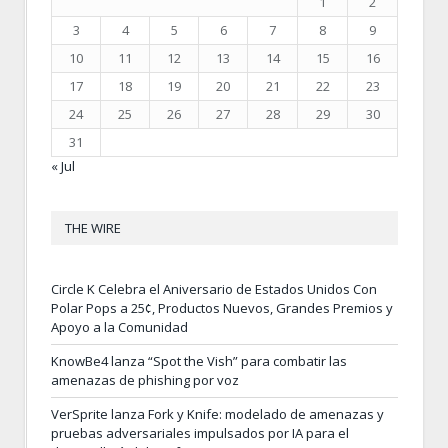
1
2
3
4
5
6
7
8
9
10
11
12
13
14
15
16
17
18
19
20
21
22
23
24
25
26
27
28
29
30
31
« Jul
THE WIRE
Circle K Celebra el Aniversario de Estados Unidos Con
Polar Pops a 25¢, Productos Nuevos, Grandes Premios y
Apoyo a la Comunidad
KnowBe4 lanza “Spot the Vish” para combatir las
amenazas de phishing por voz
VerSprite lanza Fork y Knife: modelado de amenazas y
pruebas adversariales impulsados por IA para el