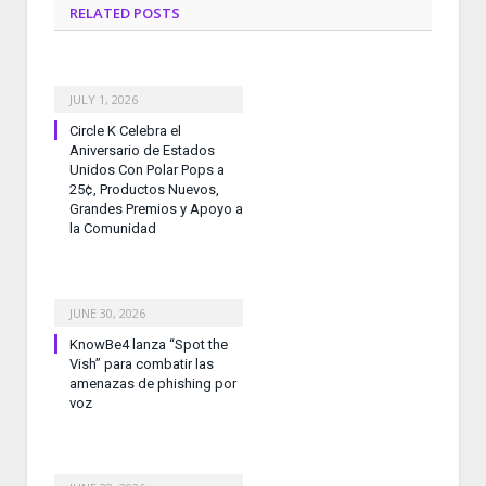
RELATED
POSTS
JULY 1, 2026
Circle K Celebra el
Aniversario de Estados
Unidos Con Polar Pops a
25¢, Productos Nuevos,
Grandes Premios y Apoyo a
la Comunidad
JUNE 30, 2026
KnowBe4 lanza “Spot the
Vish” para combatir las
amenazas de phishing por
voz