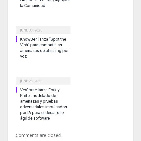
la Comunidad
JUNE 30, 2026
KnowBe4 lanza “Spot the
Vish” para combatir las
amenazas de phishing por
voz
JUNE 28, 2026
VerSprite lanza Fork y
Knife: modelado de
amenazas y pruebas
adversariales impulsados
por IA para el desarrollo
ágil de software
Comments are closed.