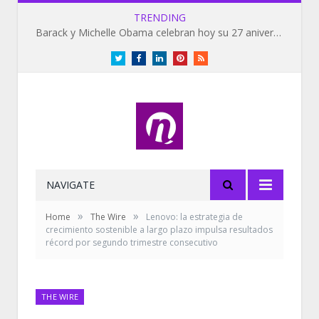
TRENDING
Barack y Michelle Obama celebran hoy su 27 aniversario de bodas
Twitter
Facebook
LinkedIn
Pinterest
RSS
NAVIGATE
»
»
Home
The Wire
Lenovo: la estrategia de
crecimiento sostenible a largo plazo impulsa resultados
récord por segundo trimestre consecutivo
THE WIRE