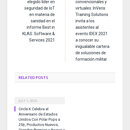
elegido líder en
convencionales y
seguridad de IoT
virtuales: InVeris
en materia de
Training Solutions
sanidad en el
invita a los
informe Best in
asistentes al
KLAS: Software &
evento IDEX 2021
Services 2021
a conocer su
inigualable cartera
de soluciones de
formación militar
RELATED
POSTS
JULY 1, 2026
Circle K Celebra el
Aniversario de Estados
Unidos Con Polar Pops a
25¢, Productos Nuevos,
Grandes Premios y Apoyo a