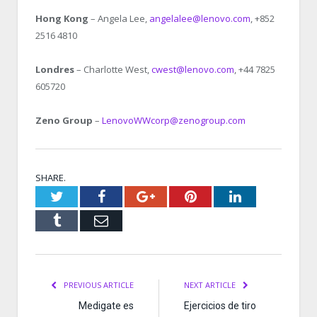
Hong Kong
– Angela Lee,
angelalee@lenovo.com
, +852
2516 4810
Londres
– Charlotte West,
cwest@lenovo.com
, +44 7825
605720
Zeno Group
–
LenovoWWcorp@zenogroup.com
SHARE.
Twitter
Facebook
Google+
Pinterest
LinkedIn
Tumblr
Email
PREVIOUS ARTICLE
NEXT ARTICLE
Medigate es
Ejercicios de tiro