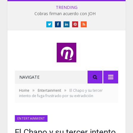
TRENDING
Cobras firman acuerdo con JOH
Twitter
Facebook
LinkedIn
Pinterest
RSS
NAVIGATE
»
»
Home
Entertainment
El Chapo y su tercer
intento de fuga frustrado por su extradición
ENTERTAINMENT
El Chapo y su tercer intento