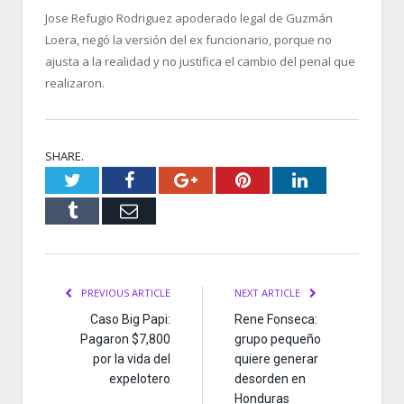
Jose Refugio Rodriguez apoderado legal de Guzmán
Loera, negó la versión del ex funcionario, porque no
ajusta a la realidad y no justifica el cambio del penal que
realizaron.
SHARE.
Twitter
Facebook
Google+
Pinterest
LinkedIn
Tumblr
Email
PREVIOUS ARTICLE
NEXT ARTICLE
Caso Big Papi:
Rene Fonseca:
Pagaron $7,800
grupo pequeño
por la vida del
quiere generar
expelotero
desorden en
Honduras