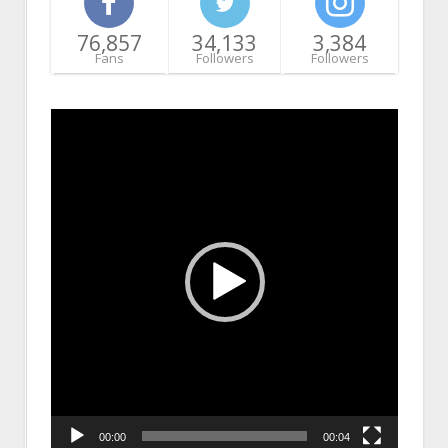
76,857
34,133
3,384
Fans
Followers
Followers
Video
Player
00:00
00:04