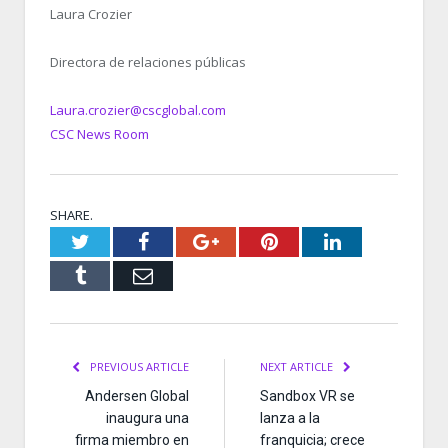
Laura Crozier
Directora de relaciones públicas
Laura.crozier@cscglobal.com
CSC News Room
SHARE.
Twitter
Facebook
Google+
Pinterest
LinkedIn
Tumblr
Email
PREVIOUS ARTICLE
NEXT ARTICLE
Andersen Global
Sandbox VR se
inaugura una
lanza a la
firma miembro en
franquicia; crece