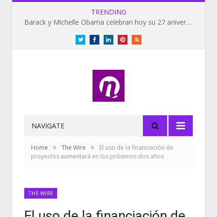
TRENDING
Barack y Michelle Obama celebran hoy su 27 aniversario de bodas
Twitter
Facebook
LinkedIn
Pinterest
RSS
NAVIGATE
»
»
Home
The Wire
El uso de la financiación de
proyectos aumentará en los próximos dos años
THE WIRE
El uso de la financiación de