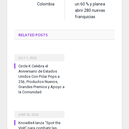
Colombia
un 60 % y planea
abrir 280 nuevas
franquicias
RELATED
POSTS
JULY 1, 2026
Circle K Celebra el
Aniversario de Estados
Unidos Con Polar Pops a
25¢, Productos Nuevos,
Grandes Premios y Apoyo a
la Comunidad
JUNE 30, 2026
KnowBe4 lanza “Spot the
Vish” para combatir las