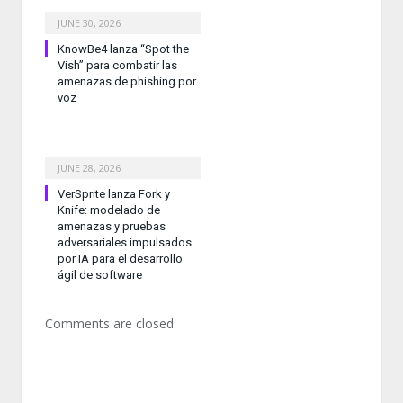
JUNE 30, 2026
KnowBe4 lanza “Spot the
Vish” para combatir las
amenazas de phishing por
voz
JUNE 28, 2026
VerSprite lanza Fork y
Knife: modelado de
amenazas y pruebas
adversariales impulsados
por IA para el desarrollo
ágil de software
Comments are closed.