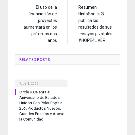
El uso de la
Resumen:
financiación de
HistoSonics®
proyectos
publica los
aumentará en los
resultados de sus
próximos dos
ensayos pivotales
años
#HOPE4LIVER
RELATED
POSTS
JULY 1, 2026
Circle K Celebra el
Aniversario de Estados
Unidos Con Polar Pops a
25¢, Productos Nuevos,
Grandes Premios y Apoyo a
la Comunidad