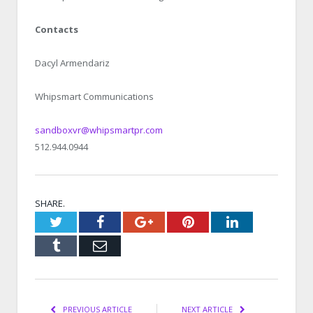
Contacts
Dacyl Armendariz
Whipsmart Communications
sandboxvr@whipsmartpr.com
512.944.0944
SHARE.
Twitter
Facebook
Google+
Pinterest
LinkedIn
Tumblr
Email
PREVIOUS ARTICLE
NEXT ARTICLE