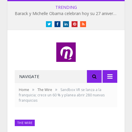
TRENDING
Barack y Michelle Obama celebran hoy su 27 aniversario de bodas
Twitter
Facebook
LinkedIn
Pinterest
RSS
NAVIGATE
»
»
Home
The Wire
Sandbox VR se lanza a la
franquicia; crece un 60 % y planea abrir 280 nuevas
franquicias
THE WIRE