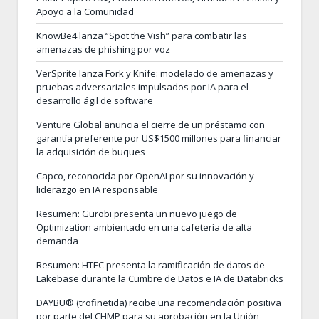
Apoyo a la Comunidad
KnowBe4 lanza “Spot the Vish” para combatir las
amenazas de phishing por voz
VerSprite lanza Fork y Knife: modelado de amenazas y
pruebas adversariales impulsados por IA para el
desarrollo ágil de software
Venture Global anuncia el cierre de un préstamo con
garantía preferente por US$1500 millones para financiar
la adquisición de buques
Capco, reconocida por OpenAI por su innovación y
liderazgo en IA responsable
Resumen: Gurobi presenta un nuevo juego de
Optimization ambientado en una cafetería de alta
demanda
Resumen: HTEC presenta la ramificación de datos de
Lakebase durante la Cumbre de Datos e IA de Databricks
DAYBU® (trofinetida) recibe una recomendación positiva
por parte del CHMP para su aprobación en la Unión