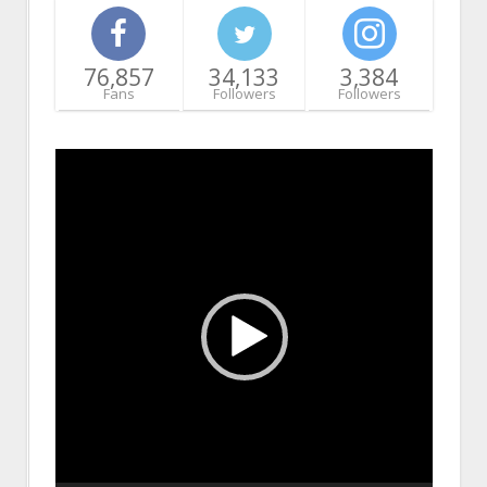
76,857
34,133
3,384
Fans
Followers
Followers
Video
Player