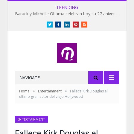
TRENDING
Barack y Michelle Obama celebran hoy su 27 aniversario de bodas
Twitter
Facebook
LinkedIn
Pinterest
RSS
NAVIGATE
»
»
Home
Entertainment
Fallece Kirk Douglas el
ultimo gran actor del viejo Hollywood
ENTERTAINMENT
Fallece Kirk Douglas el