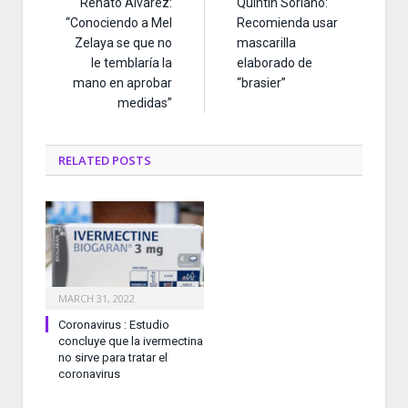
Renato Álvarez:
Quintín Soriano:
“Conociendo a Mel
Recomienda usar
Zelaya se que no
mascarilla
le temblaría la
elaborado de
mano en aprobar
“brasier”
medidas”
RELATED
POSTS
MARCH 31, 2022
Coronavirus : Estudio
concluye que la ivermectina
no sirve para tratar el
coronavirus