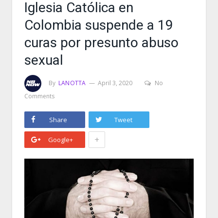
Iglesia Católica en
Colombia suspende a 19
curas por presunto abuso
sexual
By
LANOTTA
April 3, 2020
No
Comments
Share
Tweet
+
Google+