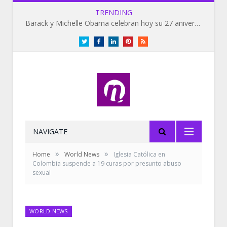
TRENDING
Barack y Michelle Obama celebran hoy su 27 aniversario de bodas
Twitter
Facebook
LinkedIn
Pinterest
RSS
NAVIGATE
»
»
Home
World News
Iglesia Católica en
Colombia suspende a 19 curas por presunto abuso
sexual
WORLD NEWS