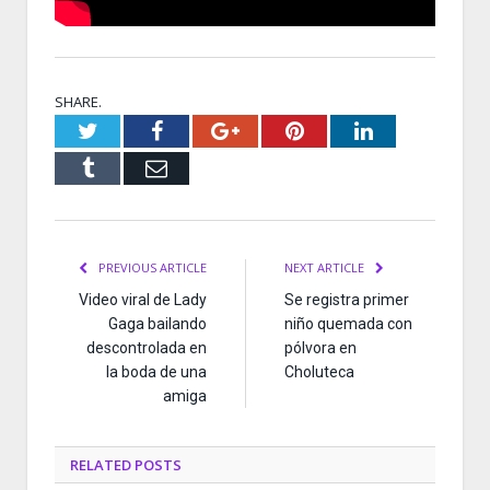
SHARE.
Twitter
Facebook
Google+
Pinterest
LinkedIn
Tumblr
Email
PREVIOUS ARTICLE
NEXT ARTICLE
Video viral de Lady
Se registra primer
Gaga bailando
niño quemada con
descontrolada en
pólvora en
la boda de una
Choluteca
amiga
RELATED
POSTS