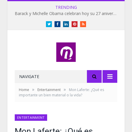
TRENDING
Barack y Michelle Obama celebran hoy su 27 aniversario de bodas
Twitter
Facebook
LinkedIn
Pinterest
RSS
NAVIGATE
»
»
Home
Entertainment
Mon Laferte: ¿Qué es
importante un bien material o la vida?
ENTERTAINMENT
Mon Laferte: ¿Qué es