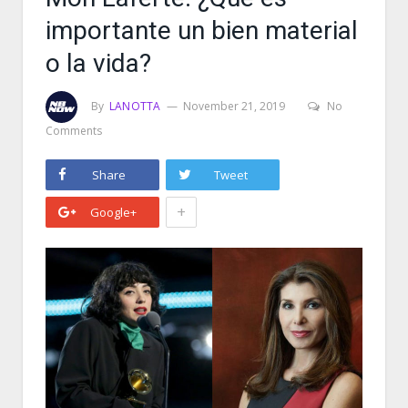
importante un bien material
o la vida?
By
LANOTTA
November 21, 2019
No
Comments
Share
Tweet
+
Google+