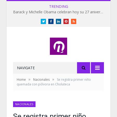
TRENDING
Barack y Michelle Obama celebran hoy su 27 aniversario de bodas
Twitter
Facebook
LinkedIn
Pinterest
RSS
NAVIGATE
»
»
Home
Nacionales
Se registra primer niño
quemada con pólvora en Choluteca
NACIONALES
Se registra primer niño