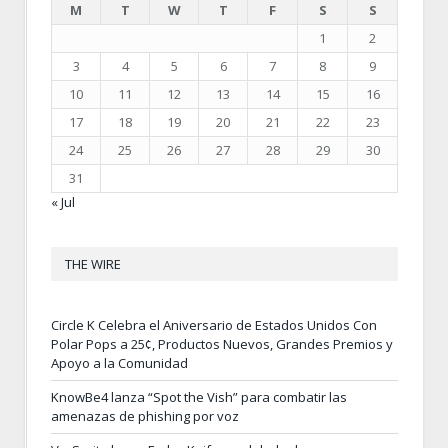
M
T
W
T
F
S
S
1
2
3
4
5
6
7
8
9
10
11
12
13
14
15
16
17
18
19
20
21
22
23
24
25
26
27
28
29
30
31
« Jul
THE WIRE
Circle K Celebra el Aniversario de Estados Unidos Con
Polar Pops a 25¢, Productos Nuevos, Grandes Premios y
Apoyo a la Comunidad
KnowBe4 lanza “Spot the Vish” para combatir las
amenazas de phishing por voz