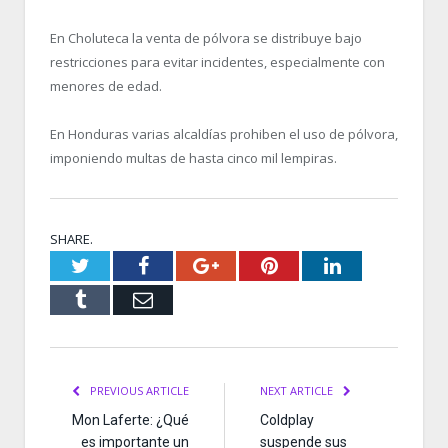
En Choluteca la venta de pólvora se distribuye bajo
restricciones para evitar incidentes, especialmente con
menores de edad.
En Honduras varias alcaldías prohiben el uso de pólvora,
imponiendo multas de hasta cinco mil lempiras.
SHARE.
Twitter
Facebook
Google+
Pinterest
LinkedIn
Tumblr
Email
PREVIOUS ARTICLE
NEXT ARTICLE
Mon Laferte: ¿Qué
Coldplay
es importante un
suspende sus