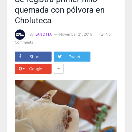
quemada con pólvora en
Choluteca
By
LANOTTA
November 21, 2019
No
Comments
Share
Tweet
+
Google+