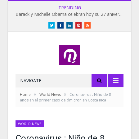
TRENDING
Barack y Michelle Obama celebran hoy su 27 aniversario de bodas
Twitter
Facebook
LinkedIn
Pinterest
RSS
NAVIGATE
»
»
Home
World News
Coronavirus : Niño de 8
años en el primer caso de ómicron en Costa Rica
WORLD NEWS
Coronavirus : Niño de 8