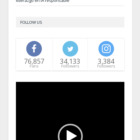
liderazgo en IA responsable
FOLLOW US
76,857
34,133
3,384
Fans
Followers
Followers
Video
Player