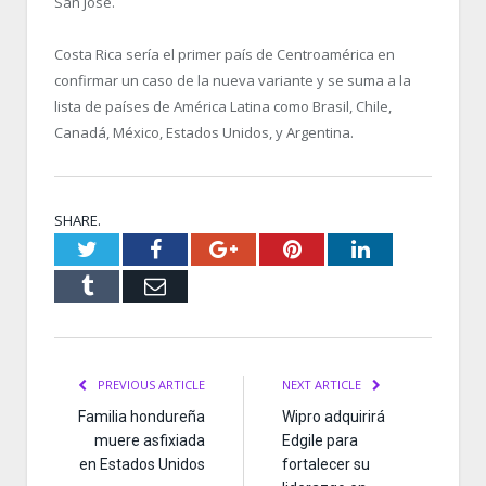
San José.
Costa Rica sería el primer país de Centroamérica en
confirmar un caso de la nueva variante y se suma a la
lista de países de América Latina como Brasil, Chile,
Canadá, México, Estados Unidos, y Argentina.
SHARE.
Twitter
Facebook
Google+
Pinterest
LinkedIn
Tumblr
Email
PREVIOUS ARTICLE
NEXT ARTICLE
Familia hondureña
Wipro adquirirá
muere asfixiada
Edgile para
en Estados Unidos
fortalecer su