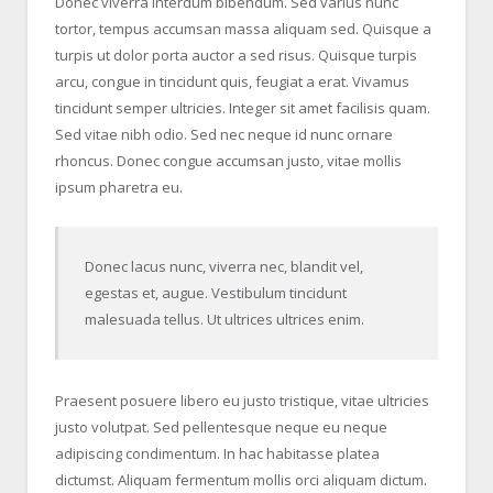
Donec viverra interdum bibendum. Sed varius nunc
tortor, tempus accumsan massa aliquam sed. Quisque a
turpis ut dolor porta auctor a sed risus. Quisque turpis
arcu, congue in tincidunt quis, feugiat a erat. Vivamus
tincidunt semper ultricies. Integer sit amet facilisis quam.
Sed vitae nibh odio. Sed nec neque id nunc ornare
rhoncus. Donec congue accumsan justo, vitae mollis
ipsum pharetra eu.
Donec lacus nunc, viverra nec, blandit vel,
egestas et, augue. Vestibulum tincidunt
malesuada tellus. Ut ultrices ultrices enim.
Praesent posuere libero eu justo tristique, vitae ultricies
justo volutpat. Sed pellentesque neque eu neque
adipiscing condimentum. In hac habitasse platea
dictumst. Aliquam fermentum mollis orci aliquam dictum.