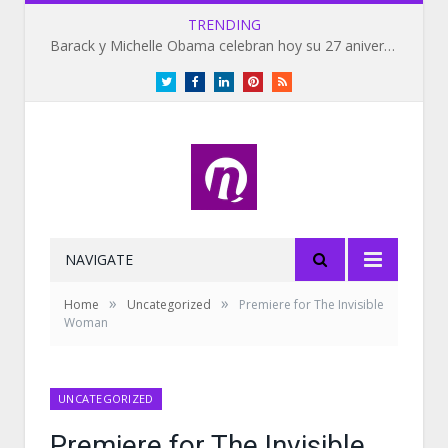
TRENDING
Barack y Michelle Obama celebran hoy su 27 aniversario de bodas
Twitter
Facebook
LinkedIn
Pinterest
RSS
NAVIGATE
»
»
Home
Uncategorized
Premiere for The Invisible
Woman
UNCATEGORIZED
Premiere for The Invisible