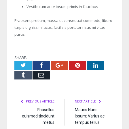
Vestibulum ante ipsum primis in faucibus
Praesent pretium, massa ut consequat commodo, libero
turpis dignissim lacus, facilisis porttitor risus mi vitae
purus.
SHARE.
Twitter
Facebook
Google+
Pinterest
LinkedIn
Tumblr
Email
PREVIOUS ARTICLE
NEXT ARTICLE
Phasellus
Mauris Nunc
euismod tincidunt
Ipsum: Varius ac
metus
tempus tellus