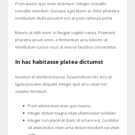
Proin auctor quis enim ut tempor. Integer convallis
convallis interdum. Quisque eget libero ac dolor pharetra
vestibulum. Nulla posuere orci at justo vehicula porta.
Mauris ut nibh enim. In feugiat sagittis varius. Praesent
pharetra ipsum enim, a fermentum arcu lobortis ut.
Vestibulum cursus risus at massa faucibus consectetur.
In hac habitasse platea dictumst
Vivamus et eleifend massa. Suspendisse nec arcu et
ligula posuere aliquam. Integer quis arcu vitae nisi
sodales tincidunt.
Proin elementum ante quis mauris
Integer dictum magna vitae ullamcorper sodales
Integer non placerat diam, id ornare est. Curabitur
sit amet lectus vitae urna dictum tincidunt vel vitae
velit