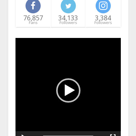
76,857
34,133
3,384
Fans
Followers
Followers
Video
Player