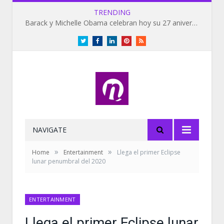
TRENDING
Barack y Michelle Obama celebran hoy su 27 aniversario de bodas
Twitter
Facebook
LinkedIn
Pinterest
RSS
NAVIGATE
»
»
Home
Entertainment
Llega el primer Eclipse
lunar penumbral del 2020
ENTERTAINMENT
Llega el primer Eclipse lunar