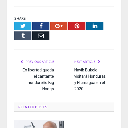
SHARE.
Twitter
Facebook
Google+
Pinterest
LinkedIn
Tumblr
Email
PREVIOUS ARTICLE
NEXT ARTICLE
En libertad queda
Nayib Bukele
el cantante
visitará Honduras
hondureño Big
y Nicaragua en el
Nango
2020
RELATED
POSTS