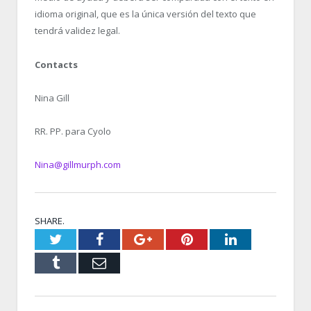
idioma original, que es la única versión del texto que
tendrá validez legal.
Contacts
Nina Gill
RR. PP. para Cyolo
Nina@gillmurph.com
SHARE.
Twitter
Facebook
Google+
Pinterest
LinkedIn
Tumblr
Email