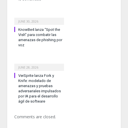
JUNE 30, 2026
KnowBe4 lanza “Spot the
Vish” para combatir las
amenazas de phishing por
voz
JUNE 28, 2026
VerSprite lanza Fork y
Knife: modelado de
amenazas y pruebas
adversariales impulsados
por IA para el desarrollo
ágil de software
Comments are closed.