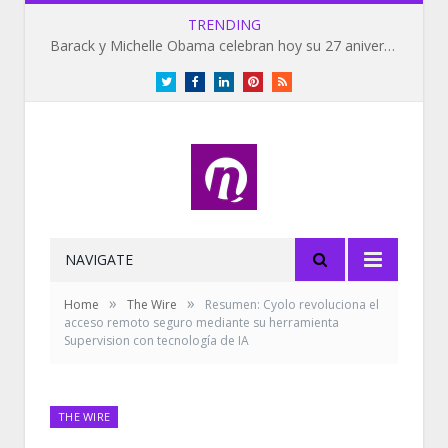
TRENDING
Barack y Michelle Obama celebran hoy su 27 aniversario de bodas
Twitter
Facebook
LinkedIn
Pinterest
RSS
NAVIGATE
»
»
Home
The Wire
Resumen: Cyolo revoluciona el
acceso remoto seguro mediante su herramienta
Supervision con tecnología de IA
THE WIRE