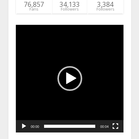
76,857
34,133
3,384
Fans
Followers
Followers
Video
Player
00:00
00:04