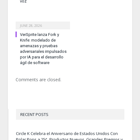
voz
JUNE 28, 2026
VerSprite lanza Fork y
Knife: modelado de
amenazas y pruebas
adversariales impulsados
por IA para el desarrollo
ágil de software
Comments are closed.
RECENT POSTS
Circle K Celebra el Aniversario de Estados Unidos Con
Polar Pops a 25¢, Productos Nuevos, Grandes Premios y