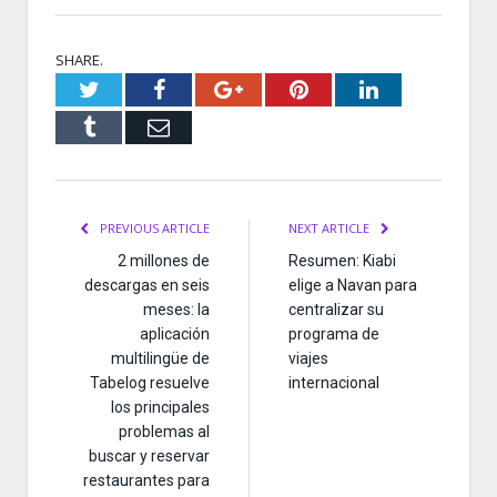
SHARE.
Twitter
Facebook
Google+
Pinterest
LinkedIn
Tumblr
Email
PREVIOUS ARTICLE
NEXT ARTICLE
2 millones de
Resumen: Kiabi
descargas en seis
elige a Navan para
meses: la
centralizar su
aplicación
programa de
multilingüe de
viajes
Tabelog resuelve
internacional
los principales
problemas al
buscar y reservar
restaurantes para