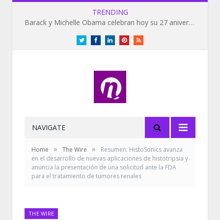
TRENDING
Barack y Michelle Obama celebran hoy su 27 aniversario de bodas
Twitter
Facebook
LinkedIn
Pinterest
RSS
NAVIGATE
»
»
Home
The Wire
Resumen: HistoSonics avanza
en el desarrollo de nuevas aplicaciones de histotripsia y
anuncia la presentación de una solicitud ante la FDA
para el tratamiento de tumores renales
THE WIRE