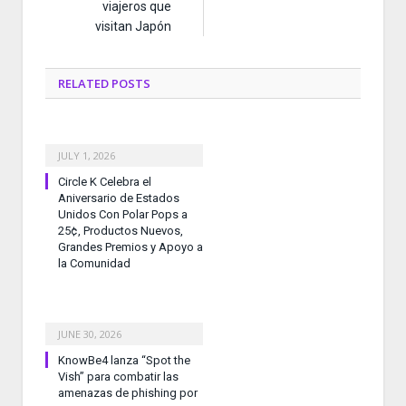
viajeros que
visitan Japón
RELATED
POSTS
JULY 1, 2026
Circle K Celebra el
Aniversario de Estados
Unidos Con Polar Pops a
25¢, Productos Nuevos,
Grandes Premios y Apoyo a
la Comunidad
JUNE 30, 2026
KnowBe4 lanza “Spot the
Vish” para combatir las
amenazas de phishing por