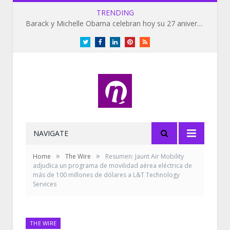
TRENDING
Barack y Michelle Obama celebran hoy su 27 aniversario de bodas
Twitter
Facebook
LinkedIn
Pinterest
RSS
NAVIGATE
»
»
Home
The Wire
Resumen: Jaunt Air Mobility
adjudica un programa de movilidad aérea eléctrica de
más de 100 millones de dólares a L&T Technology
Services
THE WIRE