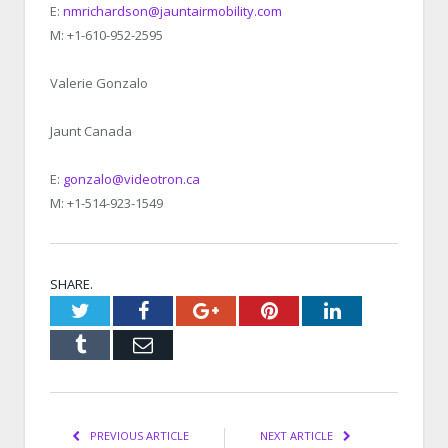
E:
nmrichardson@jauntairmobility.com
M: +1-610-952-2595
Valerie Gonzalo
Jaunt Canada
E:
gonzalo@videotron.ca
M: +1-514-923-1549
SHARE.
Twitter
Facebook
Google+
Pinterest
LinkedIn
Tumblr
Email
PREVIOUS ARTICLE
NEXT ARTICLE