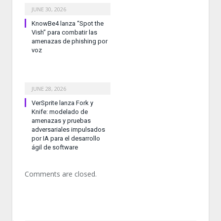
JUNE 30, 2026
KnowBe4 lanza “Spot the
Vish” para combatir las
amenazas de phishing por
voz
JUNE 28, 2026
VerSprite lanza Fork y
Knife: modelado de
amenazas y pruebas
adversariales impulsados
por IA para el desarrollo
ágil de software
Comments are closed.