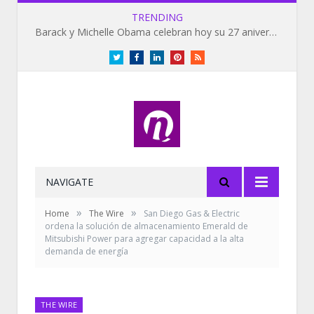
TRENDING
Barack y Michelle Obama celebran hoy su 27 aniversario de bodas
Twitter
Facebook
LinkedIn
Pinterest
RSS
NAVIGATE
»
»
Home
The Wire
San Diego Gas & Electric
ordena la solución de almacenamiento Emerald de
Mitsubishi Power para agregar capacidad a la alta
demanda de energía
THE WIRE