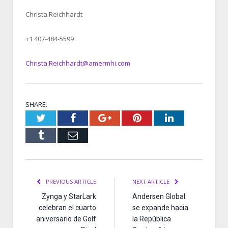
Christa Reichhardt
+1 407-484-5599
Christa.Reichhardt@amermhi.com
SHARE.
Twitter
Facebook
Google+
Pinterest
LinkedIn
Tumblr
Email
PREVIOUS ARTICLE
NEXT ARTICLE
Zynga y StarLark
Andersen Global
celebran el cuarto
se expande hacia
aniversario de Golf
la República