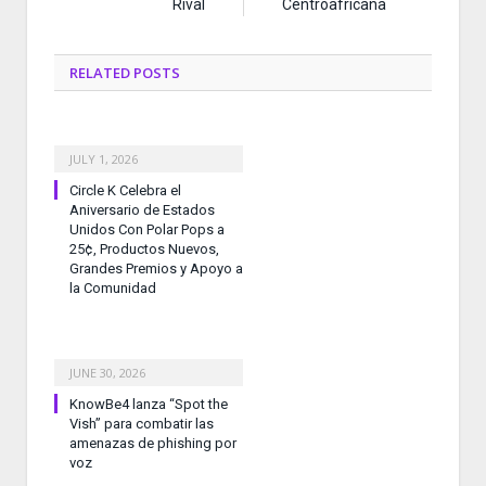
Rival
Centroafricana
RELATED
POSTS
JULY 1, 2026
Circle K Celebra el
Aniversario de Estados
Unidos Con Polar Pops a
25¢, Productos Nuevos,
Grandes Premios y Apoyo a
la Comunidad
JUNE 30, 2026
KnowBe4 lanza “Spot the
Vish” para combatir las
amenazas de phishing por
voz