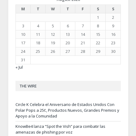
M
T
W
T
F
S
S
1
2
3
4
5
6
7
8
9
10
11
12
13
14
15
16
17
18
19
20
21
22
23
24
25
26
27
28
29
30
31
« Jul
THE WIRE
Circle K Celebra el Aniversario de Estados Unidos Con
Polar Pops a 25¢, Productos Nuevos, Grandes Premios y
Apoyo a la Comunidad
KnowBe4 lanza “Spot the Vish” para combatir las
amenazas de phishing por voz