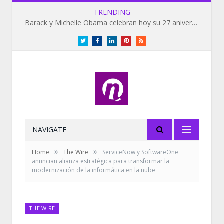
TRENDING
Barack y Michelle Obama celebran hoy su 27 aniversario de bodas
Twitter
Facebook
LinkedIn
Pinterest
RSS
NAVIGATE
»
»
Home
The Wire
ServiceNow y SoftwareOne
anuncian alianza estratégica para transformar la
modernización de la informática en la nube
THE WIRE