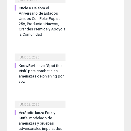
Circle K Celebra el
Aniversario de Estados
Unidos Con Polar Pops a
25¢, Productos Nuevos,
Grandes Premios y Apoyo a
la Comunidad
JUNE 30, 2026
KnowBe4 lanza “Spot the
Vish” para combatir las
amenazas de phishing por
voz
JUNE 28, 2026
VerSprite lanza Fork y
Knife: modelado de
amenazas y pruebas
adversariales impulsados