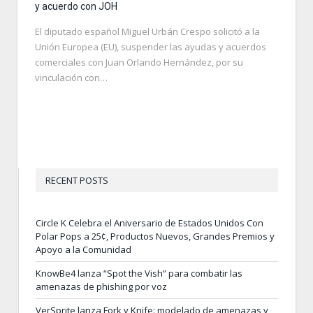
y acuerdo con JOH
El diputado español Miguel Urbán Crespo solicitó a la
Unión Europea (EU), suspender las ayudas y acuerdos
comerciales con Juan Orlando Hernández, por su
vinculación con…
RECENT POSTS
Circle K Celebra el Aniversario de Estados Unidos Con
Polar Pops a 25¢, Productos Nuevos, Grandes Premios y
Apoyo a la Comunidad
KnowBe4 lanza “Spot the Vish” para combatir las
amenazas de phishing por voz
VerSprite lanza Fork y Knife: modelado de amenazas y