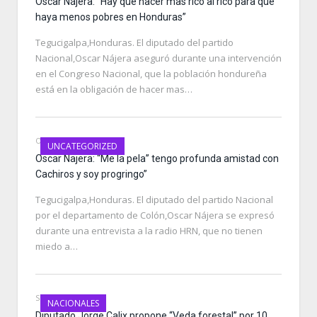
Oscar Nájera: “Hay que hacer mas rico al rico para que
haya menos pobres en Honduras”
Tegucigalpa,Honduras. El diputado del partido
Nacional,Oscar Nájera aseguró durante una intervención
en el Congreso Nacional, que la población hondureña
está en la obligación de hacer mas…
OCTOBER 23, 2019
UNCATEGORIZED
Oscar Najera: “Me la pela” tengo profunda amistad con
Cachiros y soy progringo”
Tegucigalpa,Honduras. El diputado del partido Nacional
por el departamento de Colón,Oscar Nájera se expresó
durante una entrevista a la radio HRN, que no tienen
miedo a…
SEPTEMBER 6, 2019
NACIONALES
Diputado Jorge Calix propone “Veda forestal” por 10