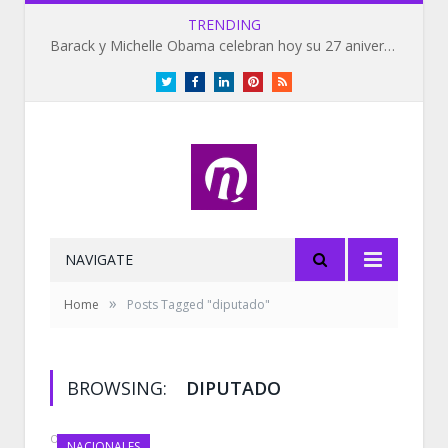
TRENDING
Barack y Michelle Obama celebran hoy su 27 aniversario de bodas
Twitter
Facebook
LinkedIn
Pinterest
RSS
NAVIGATE
»
Home
Posts Tagged "diputado"
BROWSING:
DIPUTADO
OCTOBER 19, 2020
NACIONALES