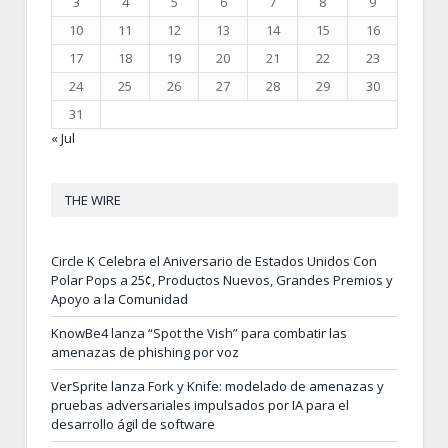
3
4
5
6
7
8
9
10
11
12
13
14
15
16
17
18
19
20
21
22
23
24
25
26
27
28
29
30
31
« Jul
THE WIRE
Circle K Celebra el Aniversario de Estados Unidos Con
Polar Pops a 25¢, Productos Nuevos, Grandes Premios y
Apoyo a la Comunidad
KnowBe4 lanza “Spot the Vish” para combatir las
amenazas de phishing por voz
VerSprite lanza Fork y Knife: modelado de amenazas y
pruebas adversariales impulsados por IA para el
desarrollo ágil de software