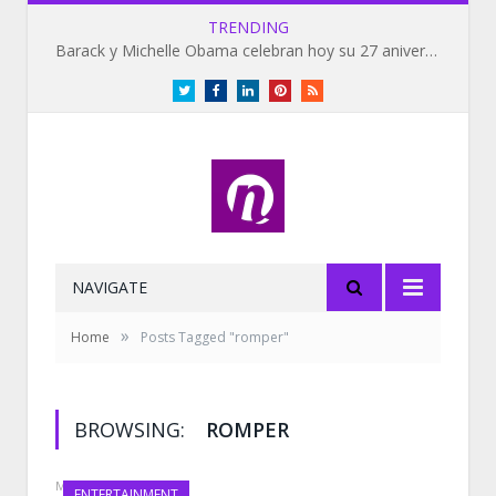
TRENDING
Barack y Michelle Obama celebran hoy su 27 aniversario de bodas
Twitter
Facebook
LinkedIn
Pinterest
RSS
NAVIGATE
»
Home
Posts Tagged "romper"
BROWSING:
ROMPER
MAY 28, 2019
ENTERTAINMENT