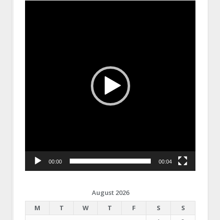
Video
Player
00:00
00:04
August 2026
M
T
W
T
F
S
S