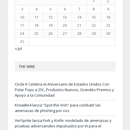
1
2
3
4
5
6
7
8
9
10
11
12
13
14
15
16
17
18
19
20
21
22
23
24
25
26
27
28
29
30
31
« Jul
THE WIRE
Circle K Celebra el Aniversario de Estados Unidos Con
Polar Pops a 25¢, Productos Nuevos, Grandes Premios y
Apoyo a la Comunidad
KnowBe4 lanza “Spot the Vish” para combatir las
amenazas de phishing por voz
VerSprite lanza Fork y Knife: modelado de amenazas y
pruebas adversariales impulsados por IA para el