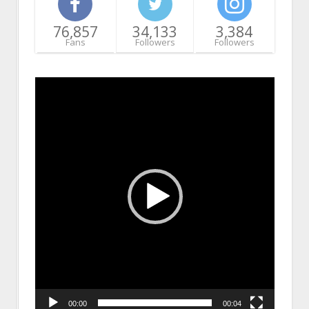
76,857
34,133
3,384
Fans
Followers
Followers
Video
Player
00:00
00:04