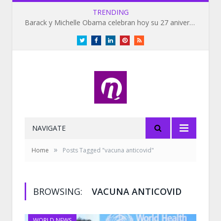
TRENDING
Barack y Michelle Obama celebran hoy su 27 aniversario de bodas
Twitter
Facebook
LinkedIn
Pinterest
RSS
NAVIGATE
»
Home
Posts Tagged "vacuna anticovid"
BROWSING:
VACUNA ANTICOVID
WORLD NEWS