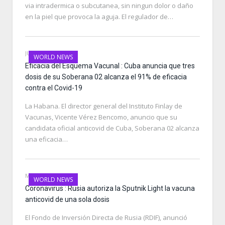
via intradermica o subcutanea, sin ningun dolor o daño
en la piel que provoca la aguja. El regulador de…
JULY 9, 2021
WORLD NEWS
Eficacia del Esquema Vacunal : Cuba anuncia que tres
dosis de su Soberana 02 alcanza el 91% de eficacia
contra el Covid-19
La Habana. El director general del Instituto Finlay de
Vacunas, Vicente Vérez Bencomo, anuncio que su
candidata oficial anticovid de Cuba, Soberana 02 alcanza
una eficacia…
MAY 6, 2021
WORLD NEWS
Coronavirus : Rusia autoriza la Sputnik Light la vacuna
anticovid de una sola dosis
El Fondo de Inversión Directa de Rusia (RDIF), anunció