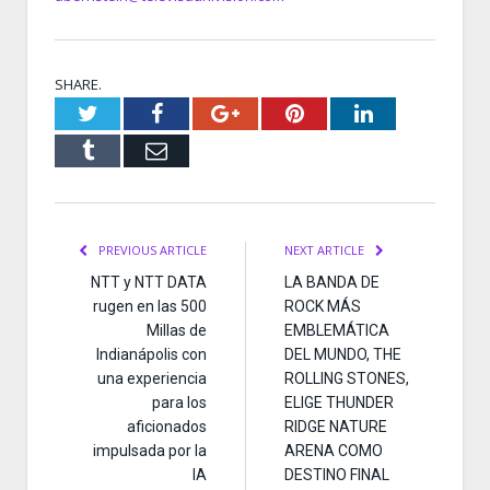
SHARE.
Twitter
Facebook
Google+
Pinterest
LinkedIn
Tumblr
Email
PREVIOUS ARTICLE
NEXT ARTICLE
NTT y NTT DATA
LA BANDA DE
rugen en las 500
ROCK MÁS
Millas de
EMBLEMÁTICA
Indianápolis con
DEL MUNDO, THE
una experiencia
ROLLING STONES,
para los
ELIGE THUNDER
aficionados
RIDGE NATURE
impulsada por la
ARENA COMO
IA
DESTINO FINAL