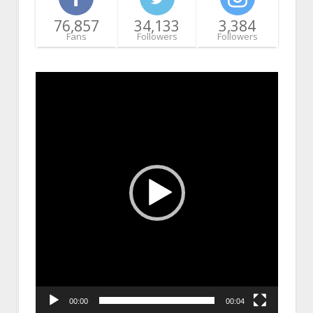
76,857
34,133
3,384
Fans
Followers
Followers
Video
Player
00:00
00:04