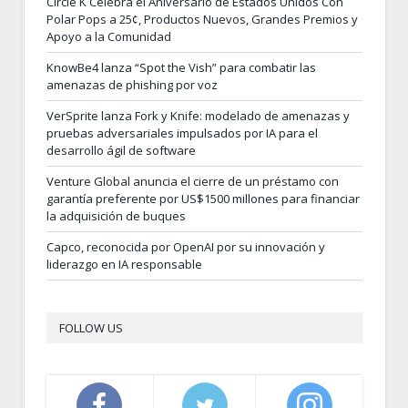
Circle K Celebra el Aniversario de Estados Unidos Con
Polar Pops a 25¢, Productos Nuevos, Grandes Premios y
Apoyo a la Comunidad
KnowBe4 lanza “Spot the Vish” para combatir las
amenazas de phishing por voz
VerSprite lanza Fork y Knife: modelado de amenazas y
pruebas adversariales impulsados por IA para el
desarrollo ágil de software
Venture Global anuncia el cierre de un préstamo con
garantía preferente por US$1500 millones para financiar
la adquisición de buques
Capco, reconocida por OpenAI por su innovación y
liderazgo en IA responsable
FOLLOW US