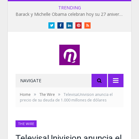
TRENDING
Barack y Michelle Obama celebran hoy su 27 aniversario de bodas
Twitter
Facebook
LinkedIn
Pinterest
RSS
NAVIGATE
»
»
Home
The Wire
TelevisaUnivision anuncia el
precio de su deuda de 1.000 millones de dólares
THE WIRE
TelevisaUnivision anuncia el