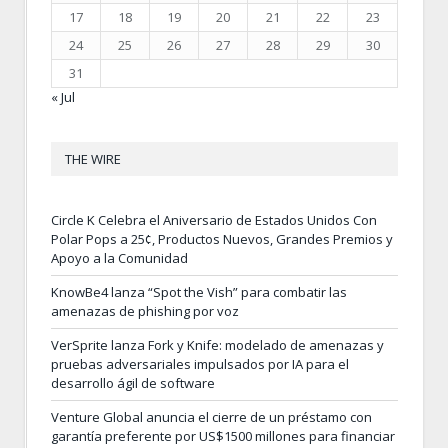
17
18
19
20
21
22
23
24
25
26
27
28
29
30
31
« Jul
THE WIRE
Circle K Celebra el Aniversario de Estados Unidos Con
Polar Pops a 25¢, Productos Nuevos, Grandes Premios y
Apoyo a la Comunidad
KnowBe4 lanza “Spot the Vish” para combatir las
amenazas de phishing por voz
VerSprite lanza Fork y Knife: modelado de amenazas y
pruebas adversariales impulsados por IA para el
desarrollo ágil de software
Venture Global anuncia el cierre de un préstamo con
garantía preferente por US$1500 millones para financiar