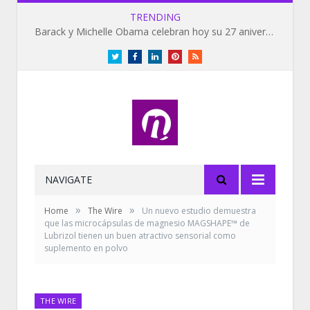
TRENDING
Barack y Michelle Obama celebran hoy su 27 aniversario de bodas
Twitter
Facebook
LinkedIn
Pinterest
RSS
NAVIGATE
»
»
Home
The Wire
Un nuevo estudio demuestra
que las microcápsulas de magnesio MAGSHAPE™ de
Lubrizol tienen un buen atractivo sensorial como
suplemento en polvo
THE WIRE