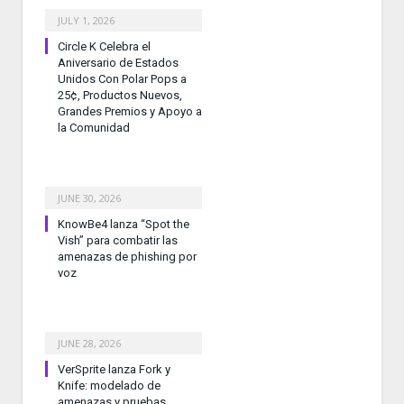
JULY 1, 2026
Circle K Celebra el
Aniversario de Estados
Unidos Con Polar Pops a
25¢, Productos Nuevos,
Grandes Premios y Apoyo a
la Comunidad
JUNE 30, 2026
KnowBe4 lanza “Spot the
Vish” para combatir las
amenazas de phishing por
voz
JUNE 28, 2026
VerSprite lanza Fork y
Knife: modelado de
amenazas y pruebas