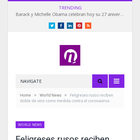
TRENDING
Barack y Michelle Obama celebran hoy su 27 aniversario de bodas
Twitter
Facebook
LinkedIn
Pinterest
RSS
NAVIGATE
»
»
Home
World News
Feligreses rusos reciben
doble de vino como medida contra el coronavirus
WORLD NEWS
Feligreses rusos reciben