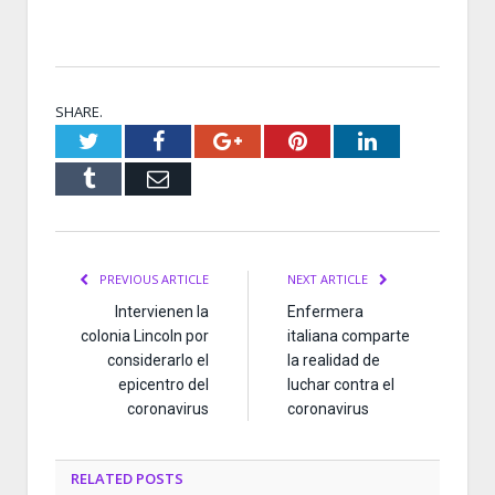
SHARE.
Twitter
Facebook
Google+
Pinterest
LinkedIn
Tumblr
Email
PREVIOUS ARTICLE
NEXT ARTICLE
Intervienen la
Enfermera
colonia Lincoln por
italiana comparte
considerarlo el
la realidad de
epicentro del
luchar contra el
coronavirus
coronavirus
RELATED
POSTS