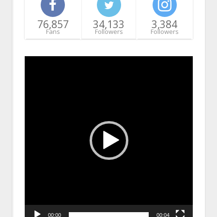
76,857
34,133
3,384
Fans
Followers
Followers
Video
Player
00:00
00:04