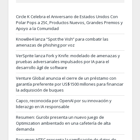
Circle K Celebra el Aniversario de Estados Unidos Con
Polar Pops a 25¢, Productos Nuevos, Grandes Premios y
Apoyo a la Comunidad
KnowBe4 lanza “Spot the Vish” para combatir las
amenazas de phishing por voz
VerSprite lanza Fork y Knife: modelado de amenazas y
pruebas adversariales impulsados por IA para el
desarrollo ágil de software
Venture Global anuncia el cierre de un préstamo con
garantía preferente por US$1500 millones para financiar
la adquisición de buques
Capco, reconocida por OpenAI por su innovación y
liderazgo en IA responsable
Resumen: Gurobi presenta un nuevo juego de
Optimization ambientado en una cafetería de alta
demanda
Resumen: HTEC presenta la ramificación de datos de