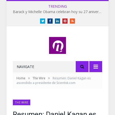
TRENDING
Barack y Michelle Obama celebran hoy su 27 aniversario de bodas
Twitter
Facebook
LinkedIn
Pinterest
RSS
NAVIGATE
»
»
Home
The Wire
Resumen: Daniel Kagan es
ascendido a presidente de Scientist.com
THE WIRE
Resumen: Daniel Kagan es