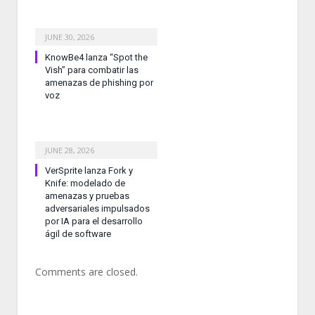
JUNE 30, 2026
KnowBe4 lanza “Spot the
Vish” para combatir las
amenazas de phishing por
voz
JUNE 28, 2026
VerSprite lanza Fork y
Knife: modelado de
amenazas y pruebas
adversariales impulsados
por IA para el desarrollo
ágil de software
Comments are closed.