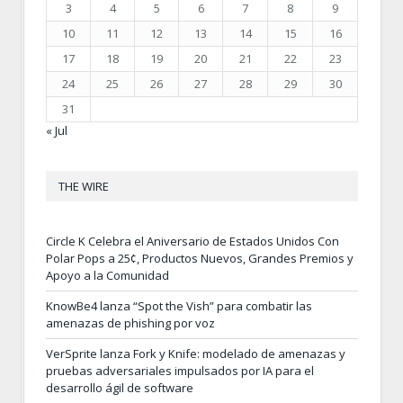
3
4
5
6
7
8
9
10
11
12
13
14
15
16
17
18
19
20
21
22
23
24
25
26
27
28
29
30
31
« Jul
THE WIRE
Circle K Celebra el Aniversario de Estados Unidos Con
Polar Pops a 25¢, Productos Nuevos, Grandes Premios y
Apoyo a la Comunidad
KnowBe4 lanza “Spot the Vish” para combatir las
amenazas de phishing por voz
VerSprite lanza Fork y Knife: modelado de amenazas y
pruebas adversariales impulsados por IA para el
desarrollo ágil de software