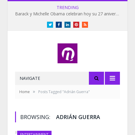
TRENDING
Barack y Michelle Obama celebran hoy su 27 aniversario de bodas
Twitter
Facebook
LinkedIn
Pinterest
RSS
NAVIGATE
»
Home
Posts Tagged "Adrián Guerra"
BROWSING:
ADRIÁN GUERRA
JUNE 30, 2021
ENTERTAINMENT