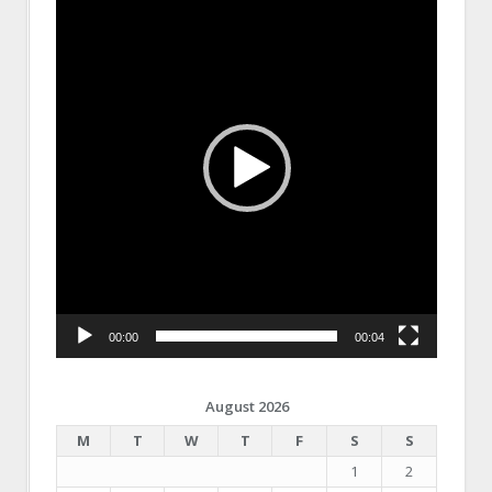
Player
00:00
00:04
August 2026
M
T
W
T
F
S
S
1
2