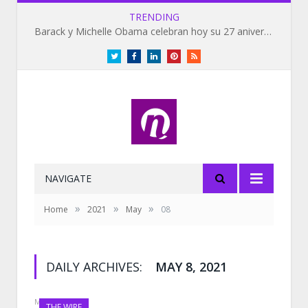
TRENDING
Barack y Michelle Obama celebran hoy su 27 aniversario de bodas
Twitter
Facebook
LinkedIn
Pinterest
RSS
NAVIGATE
»
»
»
Home
2021
May
08
DAILY ARCHIVES:
MAY 8, 2021
MAY 8, 2021
THE WIRE