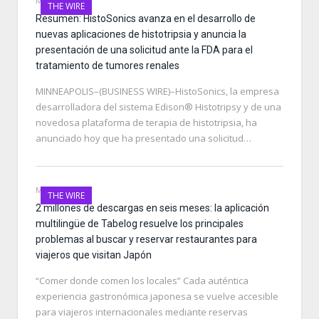
MAY 11, 2026
THE WIRE
Resumen: HistoSonics avanza en el desarrollo de
nuevas aplicaciones de histotripsia y anuncia la
presentación de una solicitud ante la FDA para el
tratamiento de tumores renales
MINNEAPOLIS–(BUSINESS WIRE)–HistoSonics, la empresa
desarrolladora del sistema Edison® Histotripsy y de una
novedosa plataforma de terapia de histotripsia, ha
anunciado hoy que ha presentado una solicitud…
MAY 11, 2026
THE WIRE
2 millones de descargas en seis meses: la aplicación
multilingüe de Tabelog resuelve los principales
problemas al buscar y reservar restaurantes para
viajeros que visitan Japón
“Comer donde comen los locales” Cada auténtica
experiencia gastronómica japonesa se vuelve accesible
para viajeros internacionales mediante reservas