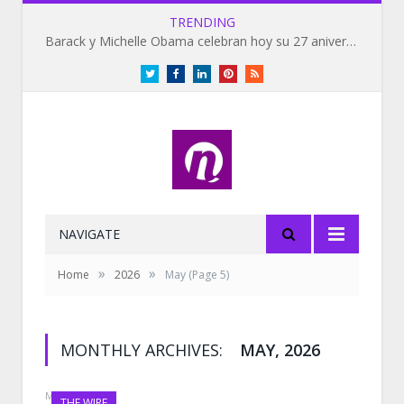
TRENDING
Barack y Michelle Obama celebran hoy su 27 aniversario de bodas
Twitter
Facebook
LinkedIn
Pinterest
RSS
NAVIGATE
»
»
Home
2026
May
(Page 5)
MONTHLY ARCHIVES:
MAY, 2026
MAY 14, 2026
THE WIRE