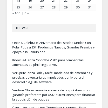
18
19
20
21
22
23
24
25
26
27
28
29
30
31
« Apr
Jun »
THE WIRE
Circle K Celebra el Aniversario de Estados Unidos Con
Polar Pops a 25¢, Productos Nuevos, Grandes Premios y
Apoyo a la Comunidad
KnowBe4 lanza “Spot the Vish” para combatir las
amenazas de phishing por voz
VerSprite lanza Fork y Knife: modelado de amenazas y
pruebas adversariales impulsados por IA para el
desarrollo ágil de software
Venture Global anuncia el cierre de un préstamo con
garantía preferente por US$1500 millones para financiar
la adquisición de buques
Capco, reconocida por OpenAI por su innovación y