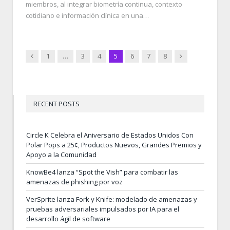
miembros, al integrar biometría continua, contexto
cotidiano e información clínica en una…
Previous
Next
1
…
3
4
5
6
7
8
RECENT POSTS
Circle K Celebra el Aniversario de Estados Unidos Con
Polar Pops a 25¢, Productos Nuevos, Grandes Premios y
Apoyo a la Comunidad
KnowBe4 lanza “Spot the Vish” para combatir las
amenazas de phishing por voz
VerSprite lanza Fork y Knife: modelado de amenazas y
pruebas adversariales impulsados por IA para el
desarrollo ágil de software