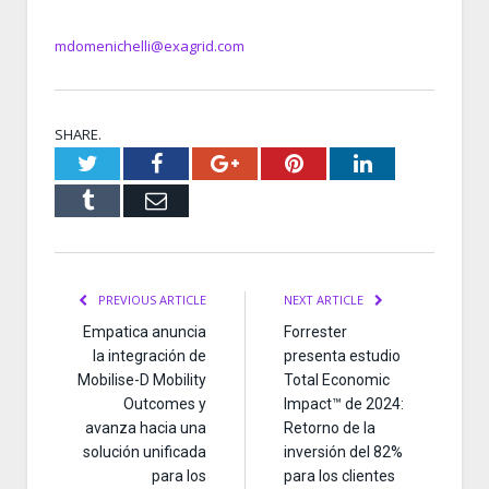
mdomenichelli@exagrid.com
SHARE.
Twitter
Facebook
Google+
Pinterest
LinkedIn
Tumblr
Email
PREVIOUS ARTICLE
NEXT ARTICLE
Empatica anuncia
Forrester
la integración de
presenta estudio
Mobilise-D Mobility
Total Economic
Outcomes y
Impact™ de 2024:
avanza hacia una
Retorno de la
solución unificada
inversión del 82%
para los
para los clientes