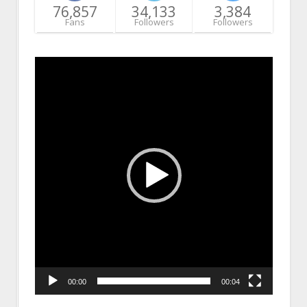
76,857
34,133
3,384
Fans
Followers
Followers
Video
Player
00:00
00:04