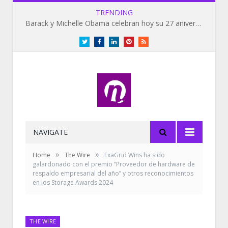
TRENDING
Barack y Michelle Obama celebran hoy su 27 aniversario de bodas
Twitter
Facebook
LinkedIn
Pinterest
RSS
NAVIGATE
»
»
Home
The Wire
ExaGrid Wins ha sido
galardonado con el premio “Proveedor de hardware de
respaldo empresarial del año” y otros reconocimientos
en los Storage Awards 2024
THE WIRE