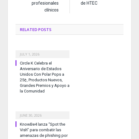
profesionales
de HTEC
clínicos
RELATED
POSTS
JULY 1, 2026
Circle K Celebra el
Aniversario de Estados
Unidos Con Polar Pops a
25¢, Productos Nuevos,
Grandes Premios y Apoyo a
la Comunidad
JUNE 30, 2026
KnowBe4 lanza “Spot the
Vish” para combatir las
amenazas de phishing por