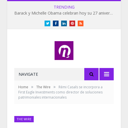
TRENDING
Barack y Michelle Obama celebran hoy su 27 aniversario de bodas
Twitter
Facebook
LinkedIn
Pinterest
RSS
NAVIGATE
»
»
Home
The Wire
Rémi Casals se incorpora a
First Eagle Investments como director de soluciones
patrimoniales internacionales
THE WIRE