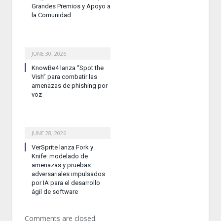
Grandes Premios y Apoyo a
la Comunidad
JUNE 30, 2026
KnowBe4 lanza “Spot the
Vish” para combatir las
amenazas de phishing por
voz
JUNE 28, 2026
VerSprite lanza Fork y
Knife: modelado de
amenazas y pruebas
adversariales impulsados
por IA para el desarrollo
ágil de software
Comments are closed.