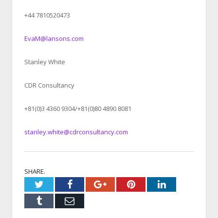
+44 7810520473
EvaM@lansons.com
Stanley White
CDR Consultancy
+81(0)3 4360 9304/+81(0)80 4890 8081
stanley.white@cdrconsultancy.com
SHARE.
Twitter
Facebook
Google+
Pinterest
LinkedIn
Tumblr
Email