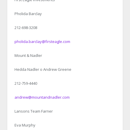
Pholida Barclay
212-698-3208
pholida.barclay@firsteagle.com
Mount & Nadler
Hedda Nadler o Andrew Greene
212-759-4440
andrew@mountandnadler.com
Lansons Team Farner
Eva Murphy