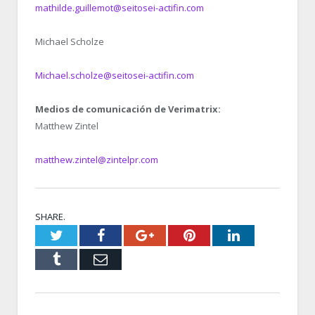
mathilde.guillemot@seitosei-actifin.com
Michael Scholze
Michael.scholze@seitosei-actifin.com
Medios de comunicación de Verimatrix:
Matthew Zintel
matthew.zintel@zintelpr.com
SHARE.
Twitter
Facebook
Google+
Pinterest
LinkedIn
Tumblr
Email