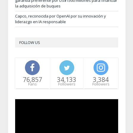
garantía preferente por US$1500 millones para financiar
la adquisición de buques
Capco, reconocida por OpenAI por su innovación y
liderazgo en IA responsable
FOLLOW US
76,857
34,133
3,384
Fans
Followers
Followers
Video
Player