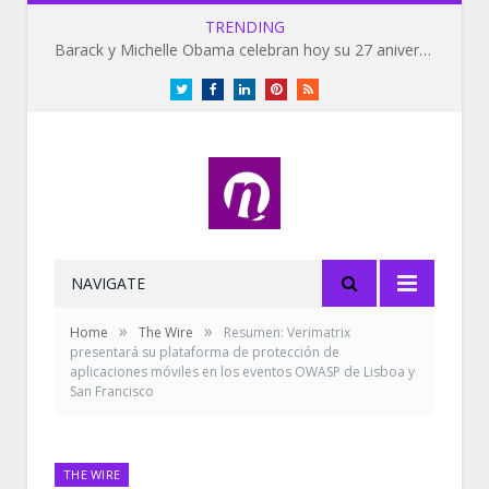
TRENDING
Barack y Michelle Obama celebran hoy su 27 aniversario de bodas
Twitter
Facebook
LinkedIn
Pinterest
RSS
NAVIGATE
»
»
Home
The Wire
Resumen: Verimatrix
presentará su plataforma de protección de
aplicaciones móviles en los eventos OWASP de Lisboa y
San Francisco
THE WIRE