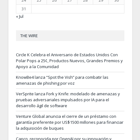
24
25
26
27
28
29
30
31
« Jul
THE WIRE
Circle K Celebra el Aniversario de Estados Unidos Con
Polar Pops a 25¢, Productos Nuevos, Grandes Premios y
Apoyo a la Comunidad
KnowBe4 lanza “Spot the Vish” para combatir las
amenazas de phishing por voz
VerSprite lanza Fork y Knife: modelado de amenazas y
pruebas adversariales impulsados por IA para el
desarrollo ágil de software
Venture Global anuncia el cierre de un préstamo con
garantía preferente por US$1500 millones para financiar
la adquisición de buques
Capco, reconocida por OpenAI por su innovación y