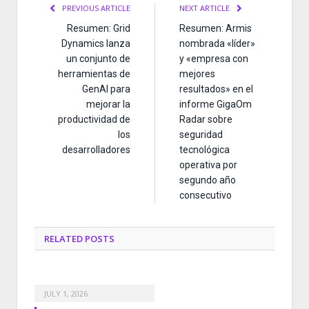
PREVIOUS ARTICLE
NEXT ARTICLE
Resumen: Grid
Resumen: Armis
Dynamics lanza
nombrada «líder»
un conjunto de
y «empresa con
herramientas de
mejores
GenAI para
resultados» en el
mejorar la
informe GigaOm
productividad de
Radar sobre
los
seguridad
desarrolladores
tecnológica
operativa por
segundo año
consecutivo
RELATED
POSTS
JULY 1, 2026