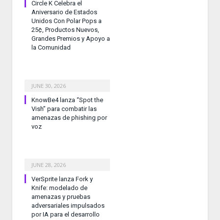
Circle K Celebra el
Aniversario de Estados
Unidos Con Polar Pops a
25¢, Productos Nuevos,
Grandes Premios y Apoyo a
la Comunidad
JUNE 30, 2026
KnowBe4 lanza “Spot the
Vish” para combatir las
amenazas de phishing por
voz
JUNE 28, 2026
VerSprite lanza Fork y
Knife: modelado de
amenazas y pruebas
adversariales impulsados
por IA para el desarrollo