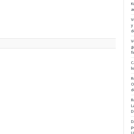
K
a
V
y
d
V
g
f
C
l
R
O
d
R
L
D
D
p
U