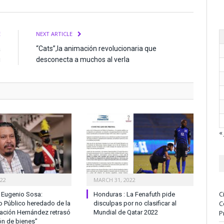
E
NEXT ARTICLE
a
“Cats”,la animación revolucionaria que
i
desconecta a muchos al verla
« 
022
MARCH 31, 2022
C
 Eugenio Sosa:
Honduras : La Fenafuth pide
C
io Público heredado de la
disculpas por no clasificar al
ación Hernández retrasó
Mundial de Qatar 2022
P
ón de bienes”