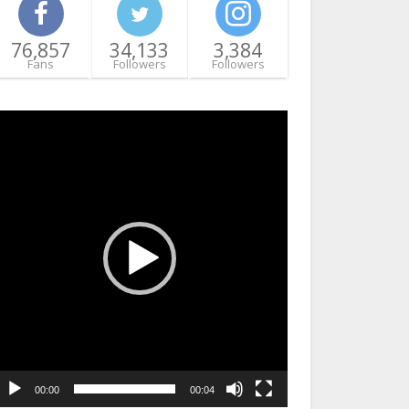
76,857
34,133
3,384
Fans
Followers
Followers
ideo
layer
00:00
00:04