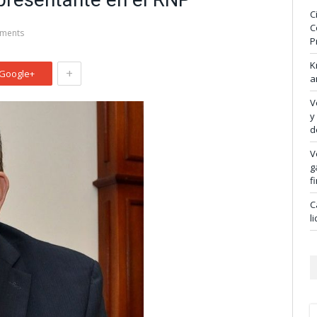
C
C
ments
P
K
+
Google+
a
V
y
d
V
g
f
C
l