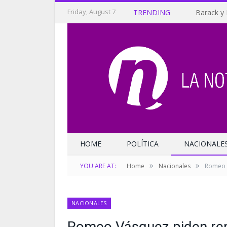
Friday, August 7
TRENDING
Barack y 
HOME
POLÍTICA
NACIONALE
»
»
YOU ARE AT:
Home
Nacionales
Romeo V
NACIONALES
Romeo Vásquez piden rep