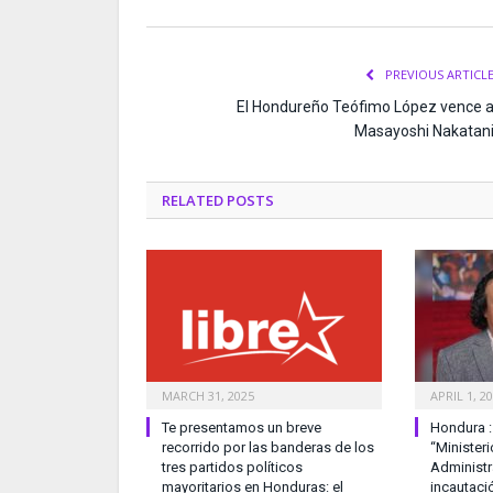
PREVIOUS ARTICL
El Hondureño Teófimo López vence 
Masayoshi Nakatan
RELATED
POSTS
MARCH 31, 2025
APRIL 1, 2
Te presentamos un breve
Hondura :
recorrido por las banderas de los
“Minister
tres partidos políticos
Administr
mayoritarios en Honduras: el
incautaci