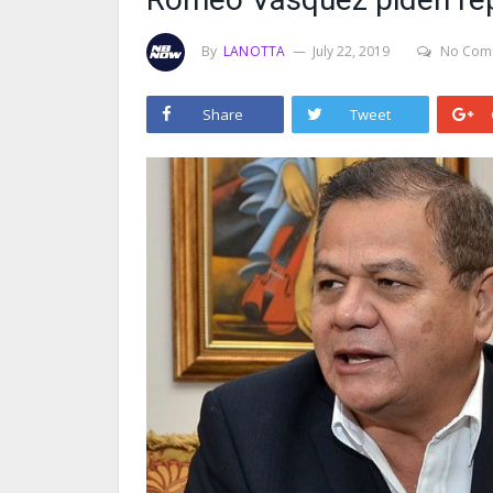
By
LANOTTA
July 22, 2019
No Com
Share
Tweet