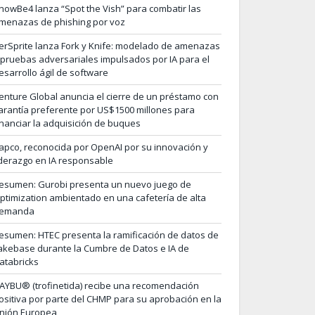
nowBe4 lanza “Spot the Vish” para combatir las
menazas de phishing por voz
erSprite lanza Fork y Knife: modelado de amenazas
 pruebas adversariales impulsados por IA para el
esarrollo ágil de software
enture Global anuncia el cierre de un préstamo con
arantía preferente por US$1500 millones para
inanciar la adquisición de buques
apco, reconocida por OpenAI por su innovación y
iderazgo en IA responsable
esumen: Gurobi presenta un nuevo juego de
ptimization ambientado en una cafetería de alta
emanda
esumen: HTEC presenta la ramificación de datos de
akebase durante la Cumbre de Datos e IA de
atabricks
AYBU® (trofinetida) recibe una recomendación
ositiva por parte del CHMP para su aprobación en la
nión Europea