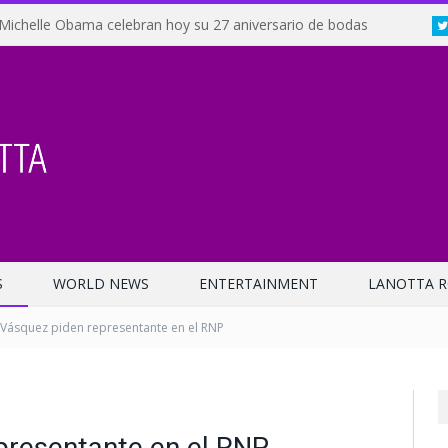
Michelle Obama celebran hoy su 27 aniversario de bodas
S
WORLD NEWS
ENTERTAINMENT
LANOTTA R
ásquez piden representante en el RNP
resentante en el RNP