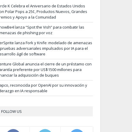
ircle K Celebra el Aniversario de Estados Unidos
on Polar Pops a 25¢, Productos Nuevos, Grandes
remios y Apoyo a la Comunidad
nowBe4 lanza “Spot the Vish” para combatir las
menazas de phishing por voz
erSprite lanza Fork y Knife: modelado de amenazas
 pruebas adversariales impulsados por IA para el
esarrollo ágil de software
enture Global anuncia el cierre de un préstamo con
arantía preferente por US$1500 millones para
inanciar la adquisición de buques
apco, reconocida por OpenAI por su innovación y
iderazgo en IA responsable
FOLLOW US