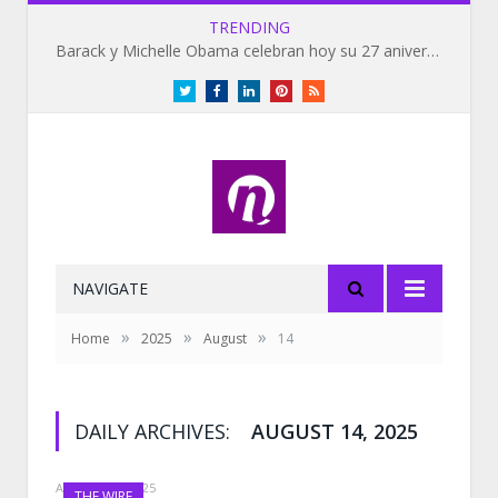
TRENDING
Barack y Michelle Obama celebran hoy su 27 aniversario de bodas
Twitter
Facebook
LinkedIn
Pinterest
RSS
NAVIGATE
»
»
»
Home
2025
August
14
DAILY ARCHIVES:
AUGUST 14, 2025
AUGUST 14, 2025
THE WIRE