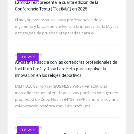
LambdaTest presenta la cuarta edición de la
Conferencia Testµ (“TestMu”) en 2025
El mayor evento virtual para profesionales de la
ingeniería y la calidad vuelve con la innovación, la IA y las
estrategias de pruebas preparadas para el…
AUGUST 14, 2025
THE WIRE
Amazfit se asocia con las corredoras profesionales de
trail Ruth Croft y Rosa Lara Feliu para impulsar la
innovación en los relojes deportivos
MILPITAS, California–(BUSINESS WIRE)–Amazfit, una
marca líder mundial en dispositivos ponibles inteligentes
propiedad de Zepp Health (NYSE: ZEPP), anunció hoy una
colaboración histórica con Ruth Croft, una…
AUGUST 14, 2025
THE WIRE